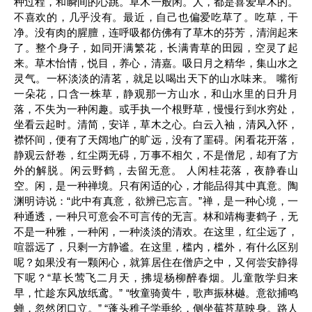
种过程，和瞬间的心跳。草木一般闲。人，都是喜爱草木的。
不喜欢的，几乎没有。最近，自己也偏爱吃草了。吃草，干
净。没有肉的腥膻，连呼吸都仿佛有了草木的芬芳，清润起来
了。整个身子，如同开满繁花，长满青草的田园，空灵了起
来。草木怡情，悦目，养心，清嘉。吸日月之精华，集山水之
灵气。一杯淡淡的清茗，就足以喝出天下的山水味来。 嘴衔
一朵花，口含一株草，静观那一方山水，和山水里的日升月
落，不失为一种闲趣。或手执一个根野草，慢慢行到水穷处，
坐看云起时。清简，安详，草木之心。白云入袖，清风入怀，
襟怀间，便有了天阔地广的旷远，没有了罣碍。闲看花开落，
静观云舒卷，红尘两无碍，万事不相欠，不是僧尼，却有了方
外的解脱。闲云野鹤，去留无意。 人闲桂花落，夜静春山
空。闲，是一种禅境。只有闲适的心，才能品得其中真意。陶
渊明诗说：“此中有真意，欲辨已忘言。”禅，是一种心境，一
种通透，一种只可意会不可言传的无言。林和靖梅妻鹤子，无
不是一种雅，一种闲，一种淡淡的清欢。在这里，红尘远了，
喧嚣远了，只剩一方静谧。在这里，槛内，槛外，有什么区别
呢？如果没有一颗闲心，就算居住在僧庐之中，又何尝安静得
下呢？“草长莺飞二月天，拂堤杨柳醉春烟。儿童散学归来
早，忙趁东风放纸鸢。” “牧童骑黄牛，歌声振林樾。意欲捕鸣
蝉，忽然闭口立。” “蓬头稚子学垂纶，侧坐莓苔草映身。路人