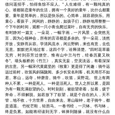
借问遥招手，怕得鱼惊不应人。” 人生难得，有一颗纯真的
心。谁都留恋童年的生活，拥有一个美好的童年，比什么都重
要。童年是简单的，所以是快乐的。心简单，就容易快乐。用
童心，看孩子，闲闲的，静静的，如孩子们，静静地用整整一
个下午的时间，观察一只小青虫爬过菜叶，自有无穷的快乐。
有时静对一篇文，一朵花，一幅字画，一片风景，会突然无
言，因为心领神会，所有的言语都是多余的。学一朵花，淡然
开放，安静而从容。学清风流水，闲云野鹤，来也有意，去也
无意。默默把天地过客，这四个字，诠释清楚。“四时花草最
无穷，时到芬芳过便空。惟有山中兰与竹，经春历夏又秋
冬”。墙头板桥的《竹兰》，真实无妄，空灵淡远，有着深深
的古意。另一幅宋代黄庭坚的《牧童》更是得了闲趣：骑牛远
远过前村，吹笛风斜隔陇闻。多少长安名利客，机关用尽不如
君。寒山，远寺，钟磬音。骑牛，吹笛，采野花。 世上有两
种人不累，一种是死人。一种是活死人。世人之所以累，是因
为有一颗充满欲望的心。时时刻刻，被欲望牵着，扯着，疲于
奔命，不得解脱。如若放下了欲望，就是个自在的人，天不
管，地不收，十方世界，自由来去。寒山敲钟，老子骑牛，都
是逍遥。 竹杖芒鞋，轻胜马。一卷书经，一只钵。书与钵，
终是负累。如能将经读到无字，钵捧到随缘，就没有什么自