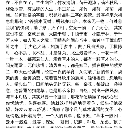
在，不自在了。兰生幽谷，竹发清韵，荷开泥淖，菊冷秋风，
梅傲冰雪。有品味的人生，不过如兰，如竹，如荷，如菊，如
梅。任何世俗的字眼，都是对品味二字的亵渎。最喜禅宗六祖
惠能那句：“菩提本无树，明镜亦非台。本来无一物，何处惹
尘埃”的佛偈，消了形，灭了相，空无一物，了了无心。 其实
空也不空，空就是色。大隐于朝，中隐于市，小隐于林。于千
万人中，如入无人之境；于嘈杂的闹市当中，如独坐于荒山野
岭之中。于声色犬马，如游于梦中，做了只当没做。于横陈
时，心不跳，眼不乱，才是修为。此生最爱草木，一花一草，
一叶一木，都宛若佳人。亲近草木的人，都有一颗草木的心。
阳光雨露，兀自珍惜；清风白云，都是知己。插在瓶中的紫罗
兰，昨天已经萎谢，经过一夜的孕育，又绽放了新的骨朵，淡
紫的瓣，金黄的蕊，随着窗外吹来的晨风，轻轻摇曳，恁地动
人。举步出门，田间地头无处无花。每一朵花，都绽出一朵禅
意。连普通的狗尾草，也是那么亲切，自然，摇曳一段风姿。
与草木对话，其实只要一个凝目，那花草便读懂了你的心思，
你忧她忧，你喜她喜。她就这样静静地等着你，低头把她探
望。好友云卷云舒说：“我做了那个只与草木说话的女子，心
底悄然滋长着清宁。一个人的孤单，也很美。”草木一般闲，
云水一般逸，浅喜，深爱。 耕田，织麻，种瓜，采桑。孩子