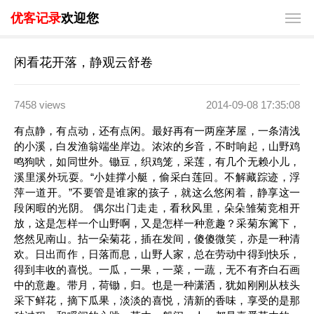
优客记录
欢迎您
闲看花开落，静观云舒卷
7458 views
2014-09-08 17:35:08
有点静，有点动，还有点闲。最好再有一两座茅屋，一条清浅
的小溪，白发渔翁端坐岸边。浓浓的乡音，不时响起，山野鸡
鸣狗吠，如同世外。锄豆，织鸡笼，采莲，有几个无赖小儿，
溪里溪外玩耍。“小娃撑小艇，偷采白莲回。不解藏踪迹，浮
萍一道开。”不要管是谁家的孩子，就这么悠闲着，静享这一
段闲暇的光阴。 偶尔出门走走，看秋风里，朵朵雏菊竞相开
放，这是怎样一个山野啊，又是怎样一种意趣？采菊东篱下，
悠然见南山。拈一朵菊花，插在发间，傻傻微笑，亦是一种清
欢。日出而作，日落而息，山野人家，总在劳动中得到快乐，
得到丰收的喜悦。一瓜，一果，一菜，一蔬，无不有齐白石画
中的意趣。带月，荷锄，归。也是一种潇洒，犹如刚刚从枝头
采下鲜花，摘下瓜果，淡淡的喜悦，清新的香味，享受的是那