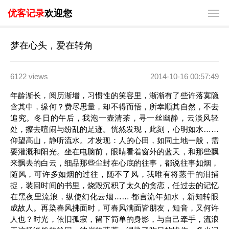
优客记录
欢迎您
梦在心头，爱在转角
6122 views
2014-10-16 00:57:49
年龄渐长，阅历渐增，习惯性的笑容里，渐渐有了些许落寞隐
含其中，缘何？费尽思量，却不得而悟，所幸顺其自然，不去
追究。冬日的午后，我泡一壶清茶，寻一丝幽静，云淡风轻
处，擦去喧闹与纷乱的足迹。恍然发现，此刻，心明如水……
仰望高山，静听流水。才发现：人的心田，如同土地一般，需
要灌溉和阳光。坐在电脑前，眼睛看着窗外的蓝天，和那些飘
来飘去的白云，细品那些尘封在心底的往事，都说往事如烟，
随风，可许多如烟的过往，随不了风，我唯有将蒸干的泪捕
捉，装回时间的书里，烧毁沉积了太久的贪恋，任过去的记忆
在黑夜里流浪，纵使幻化云烟…… 都言流年如水，新知转眼
成故人。再染春风拂面时，可春风满面皆朋友，知音，又何许
人也？时光，依旧孤寂，留下简单的身影，与自己牵手，流浪