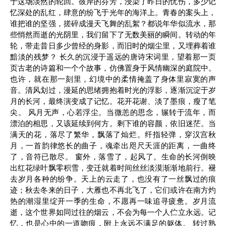
于这场淡然的轮回。彼岸的芬芳，浸染了昨日的忧伤，多少记
忆深处的乱红，肆意的纷飞于光年的海洋上。青春的案头上，
谁把谁的坚强，搓碎成漫天飞舞的乱絮？都说年华似流水，那
些悄然而逝的光阴里，我们留下了无数美丽的瞬间。转动的年
轮，带走昔日多少曾经的身影，而旧时的烟尘里，又埋葬着谁
黯淡的残梦？ 长久的沉浸于遥远的唐诗宋词里，望着那一页
页古老的诗篇和一个个故事，仿佛置身于风情幽深的庭院中。
也许，就在那一刻里，幻境中的柔情掩盖了身体里寂寞的声
音。清风划过，漫延的思绪拥抱着时光的浮影，逐渐沉淀于岁
月的长河，最终演变成了记忆。花开花谢、淡了墨痕，瘦了笔
尖。 风月无声，心若浮尘。当微恙的思念，辗转于流年，而
漂泊的相思，又该延续到何方。剩下谁的容颜，依旧迷茫。当
满天的花，落尽了繁华，飘落了灿烂。纤指轻弹，穿汉宫秋
月，一首韵律悠长的曲子，魂牵出咫尺天涯的距离，一曲终
了，音符已散尽。 窗外，落雪了，起风了。生命的长河倒映
出红花绿叶飘零积雪，变迁就着时间丝丝淡漠渐渐地前行。褪
去岁月各种的纷争。天上的云走了，也没有了一丝飘过的痕
迹；秋去冬来的日子，大雁也不再北飞了，它们或许在南方灼
热的潮湿里绽开一季的生命，不愿再一味追寻疲惫。岁月流
逝，这个世界如同过往的烟云，不会为每一个人伫立永远。记
忆，也是心中的一道吻痕，附上永远不满足的躯体。 转过熟